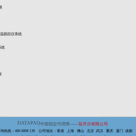
用
时炉温跟踪仪系统
系统
案
DATAPAQ
中国指定代理商——
翁开尔有限公司
询热线：400 6808 138 公司地址：香港 上海 佛山 北京 武汉 重庆 厦门 成都