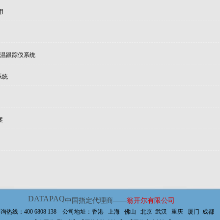
用
时炉温跟踪仪系统
系统
案
DATAPAQ
中国指定代理商——
翁开尔有限公司
询热线：400 6808 138 公司地址：香港 上海 佛山 北京 武汉 重庆 厦门 成都